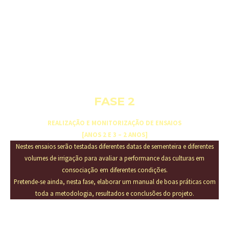
FASE 2
REALIZAÇÃO E MONITORIZAÇÃO DE ENSAIOS
[ANOS 2 E 3 – 2 ANOS]
Nestes ensaios serão testadas diferentes datas de sementeira e diferentes
volumes de irrigação para avaliar a performance das culturas em
consociação em diferentes condições.
Pretende-se ainda, nesta fase, elaborar um manual de boas práticas com
toda a metodologia, resultados e conclusões do projeto.