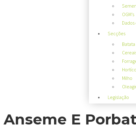
Sement
OGM’s
Dados 
Secções
Batata
Cereai
Forrag
Hortíco
Milho
Oleagi
Legislação
Anseme E Porba