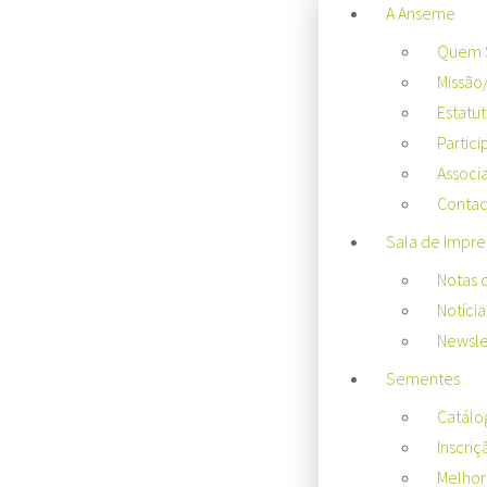
A Anseme
Quem 
Missão
Estatu
Partici
Associ
Contac
Sala de Impre
Notas 
Notícia
Newsle
Sementes
Catálo
Inscriç
Melhor