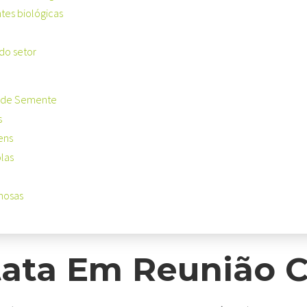
es biológicas
do setor
 de Semente
s
ens
las
nosas
tata Em Reunião 