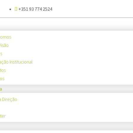
+351 93 774 2524
Somos
Visão
os
ação Institucional
dos
os
a
a Direção
ter