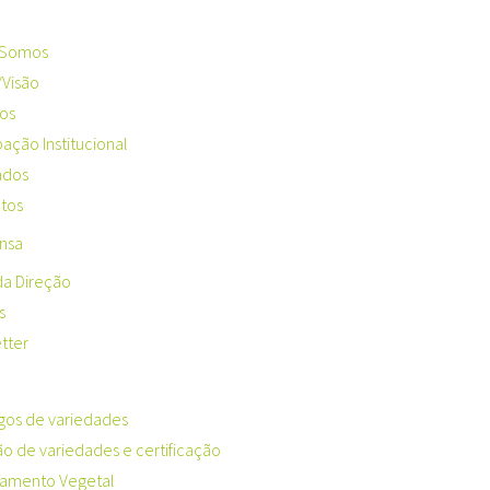
Somos
/Visão
tos
pação Institucional
ados
tos
nsa
da Direção
s
tter
gos de variedades
ão de variedades e certificação
amento Vegetal