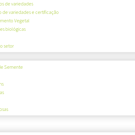
os de variedades
o de variedades e certificação
mento Vegetal
s biológicas
o setor
de Semente
ns
as
osas