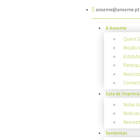
anseme@anseme.pt
A Anseme
Quem 
Missão/
Estatut
Particip
Associa
Contact
Sala de Imprens
Notas d
Notícias
Newslet
Sementes