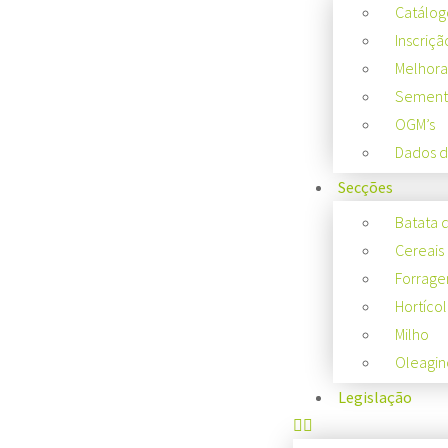
Catálog
Inscriçã
Melhora
Semente
OGM’s
Dados d
Secções
Batata 
Cereais
Forrage
Hortícol
Milho
Oleagin
Legislação