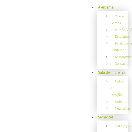
A Anseme
Quem
Somos
Missão/Vis
Estatutos
Participaç
Institucional
Associados
Contactos
Sala de Imprensa
Notas
da
Direção
Notícias
Newsletter
Sementes
Catálogos