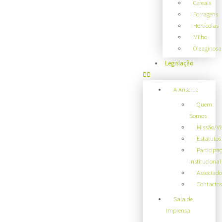
Cereais
Forragens
Hortícolas
Milho
Oleaginosa
Legislação
A Anseme
Quem
Somos
Missão/Vi
Estatutos
Participa
Institucional
Associado
Contactos
Sala de
Imprensa