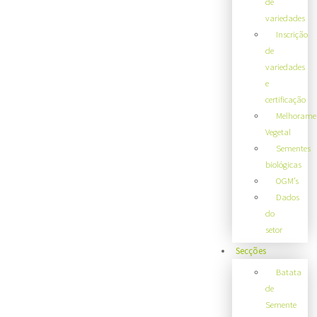
de
variedades
Inscrição
de
variedades
e
certificação
Melhorame
Vegetal
Sementes
biológicas
OGM’s
Dados
do
setor
Secções
Batata
de
Semente