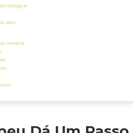
es biológicas
do setor
 de Semente
s
ens
las
nosas
peu Dá Um Passo