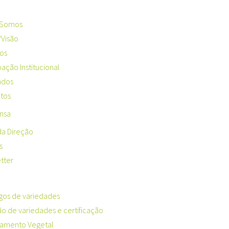
Somos
/Visão
tos
pação Institucional
ados
tos
nsa
da Direção
s
tter
gos de variedades
ão de variedades e certificação
amento Vegetal