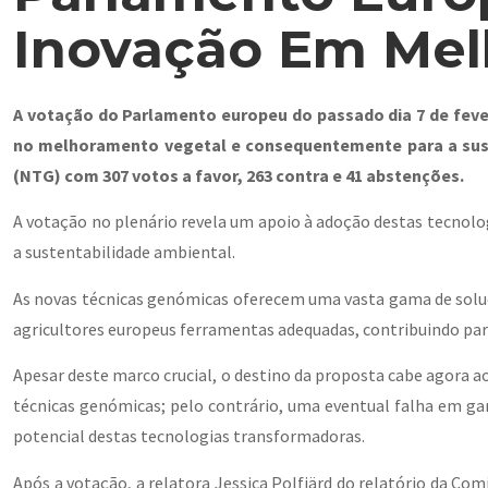
Inovação Em Mel
A votação do Parlamento europeu do passado dia 7 de fever
no melhoramento vegetal e consequentemente para a sust
(NTG) com 307 votos a favor, 263 contra e 41 abstenções.
A votação no plenário revela um apoio à adoção destas tecnolo
a sustentabilidade ambiental.
As novas técnicas genómicas oferecem uma vasta gama de soluçõ
agricultores europeus ferramentas adequadas, contribuindo para
Apesar deste marco crucial, o destino da proposta cabe agora 
técnicas genómicas; pelo contrário, uma eventual falha em gar
potencial destas tecnologias transformadoras.
Após a votação, a relatora Jessica Polfjärd do relatório da Co