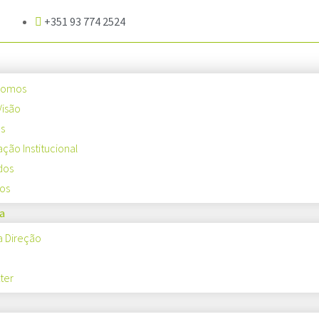
+351 93 774 2524
Somos
Visão
os
ação Institucional
dos
os
a
a Direção
ter