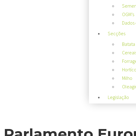
Sement
OGM’s
Dados 
Secções
Batata
Cereai
Forrag
Hortíco
Milho
Oleagi
Legislação
Parlamento Euro