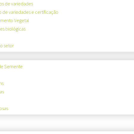
os de variedades
o de variedades e certificação
mento Vegetal
s biológicas
o setor
de Semente
ns
as
osas