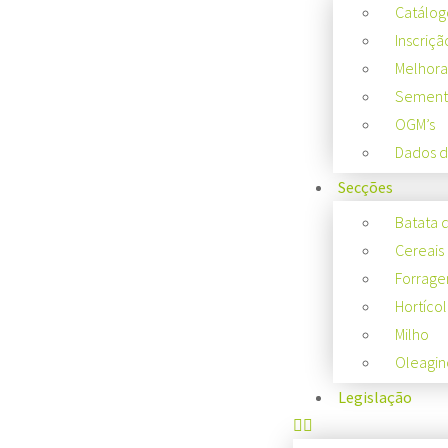
Catálog
Inscriçã
Melhora
Semente
OGM’s
Dados d
Secções
Batata 
Cereais
Forrage
Hortícol
Milho
Oleagin
Legislação