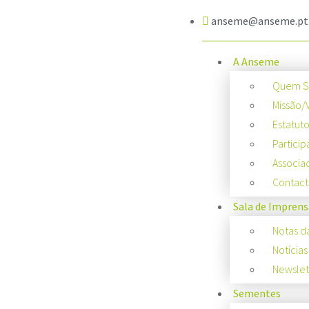
anseme@anseme.pt
A Anseme
Quem 
Missão/
Estatut
Particip
Associa
Contact
Sala de Imprens
Notas d
Notícias
Newslet
Sementes