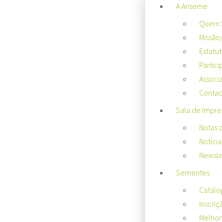
A Anseme
Quem 
Missão
Estatu
Partici
Associ
Contac
Sala de Impre
Notas 
Notícia
Newsle
Sementes
Catálo
Inscriç
Melhor