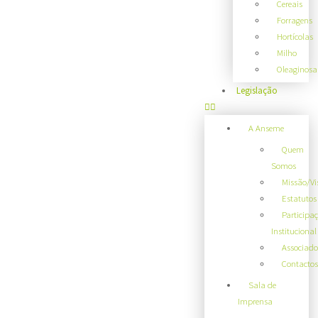
Cereais
Forragens
Hortícolas
Milho
Oleaginosa
Legislação
A Anseme
Quem
Somos
Missão/Vi
Estatutos
Participa
Institucional
Associado
Contactos
Sala de
Imprensa