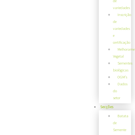
de
variedades
Inscrição
de
variedades
e
certificação
Melhorame
Vegetal
Sementes
biológicas
OGM’s
Dados
do
setor
Secções
Batata
de
Semente