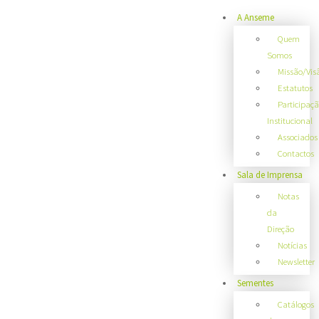
A Anseme
Quem
Somos
Missão/Vis
Estatutos
Participaç
Institucional
Associados
Contactos
Sala de Imprensa
Notas
da
Direção
Notícias
Newsletter
Sementes
Catálogos